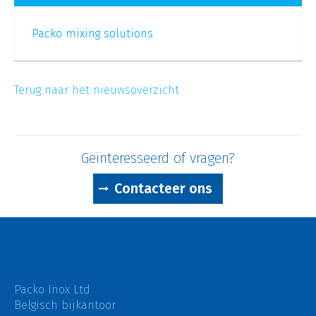
Packo mixing solutions
Terug naar het nieuwsoverzicht
Geïnteresseerd of vragen?
Contacteer ons
Packo Inox Ltd
Belgisch bijkantoor